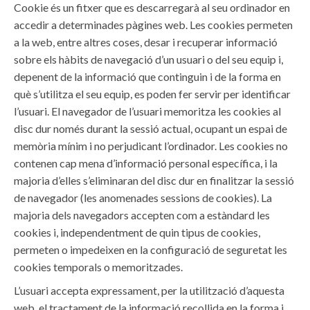
Cookie és un fitxer que es descarregarà al seu ordinador en
accedir a determinades pàgines web. Les cookies permeten
a la web, entre altres coses, desar i recuperar informació
sobre els hàbits de navegació d’un usuari o del seu equip i,
depenent de la informació que continguin i de la forma en
què s’utilitza el seu equip, es poden fer servir per identificar
l’usuari. El navegador de l’usuari memoritza les cookies al
disc dur només durant la sessió actual, ocupant un espai de
memòria mínim i no perjudicant l’ordinador. Les cookies no
contenen cap mena d’informació personal específica, i la
majoria d’elles s’eliminaran del disc dur en finalitzar la sessió
de navegador (les anomenades sessions de cookies). La
majoria dels navegadors accepten com a estàndard les
cookies i, independentment de quin tipus de cookies,
permeten o impedeixen en la configuració de seguretat les
cookies temporals o memoritzades.
L’usuari accepta expressament, per la utilització d’aquesta
web, el tractament de la informació recollida en la forma i